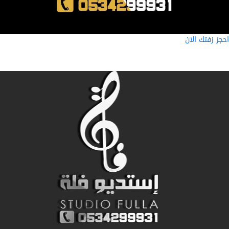
ز زفتك الان