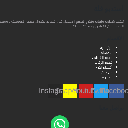
استديو فلة
تنفيذ شيلات وزفات وتخرج لجميع الاسماء غناء قصائدالشعراء سحب الموسيقى وسحب
الحقوق من الاغاني وشيلات وزفات
الاقسام
الرئيسية
الاقسام
قسم الشيلات
قسم الزفات
أقسام اخرى
من نحن
اتصل بنا
Instagram
Snapchat
Youtube
Twitter
Faceb
تواصل معنا