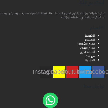
استديو فلة
تنفيذ شيلات وزفات وتخرج لجميع الاسماء غناء قصائدالشعراء سحب الموسيقى وسحب
الحقوق من الاغاني وشيلات وزفات
الاقسام
الرئيسية
الاقسام
قسم الشيلات
قسم الزفات
أقسام اخرى
من نحن
اتصل بنا
Instagram
Snapchat
Youtube
Twitter
Faceb
تواصل معنا