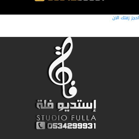
ز زفتك الان