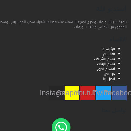
استديو فلة
تنفيذ شيلات وزفات وتخرج لجميع الاسماء غناء قصائدالشعراء سحب الموسيقى وسحب
الحقوق من الاغاني وشيلات وزفات
الاقسام
الرئيسية
الاقسام
قسم الشيلات
قسم الزفات
أقسام اخرى
من نحن
اتصل بنا
Instagram
Snapchat
Youtube
Twitter
Faceb
تواصل معنا