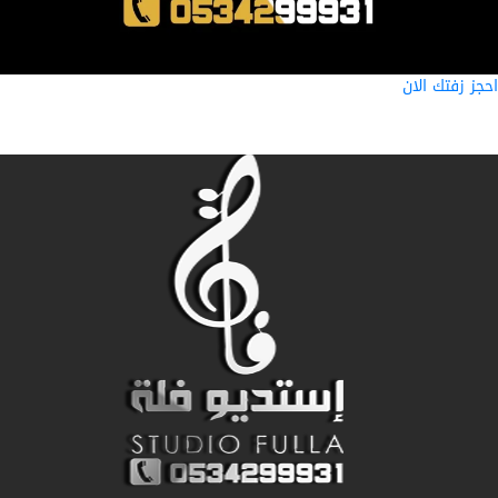
ز زفتك الان