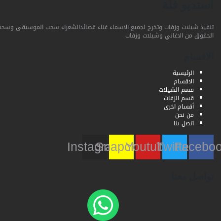
استديو فلة
تنفيذ شيلات وزفات وتخرج لجميع الاسماء غناء قصائدالشعراء سحب الموسيقى وسحب
الحقوق من الاغاني وشيلات وزفات
الاقسام
الرئيسية
الاقسام
قسم الشيلات
قسم الزفات
أقسام اخرى
من نحن
اتصل بنا
Instagram
Snapchat
Youtube
Twitter
Faceb
تواصل معنا