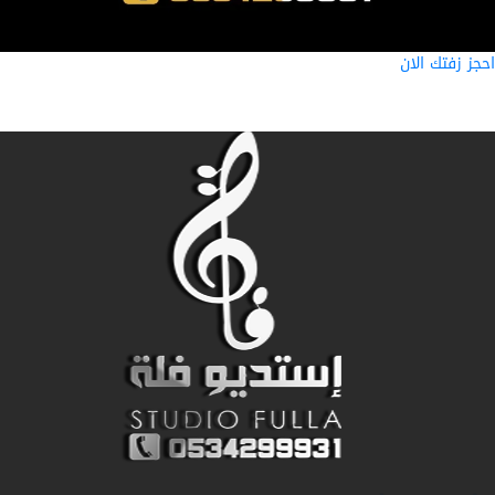
ز زفتك الان