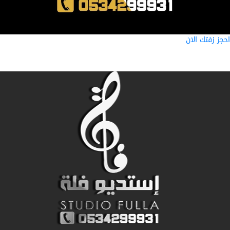
ز زفتك الان