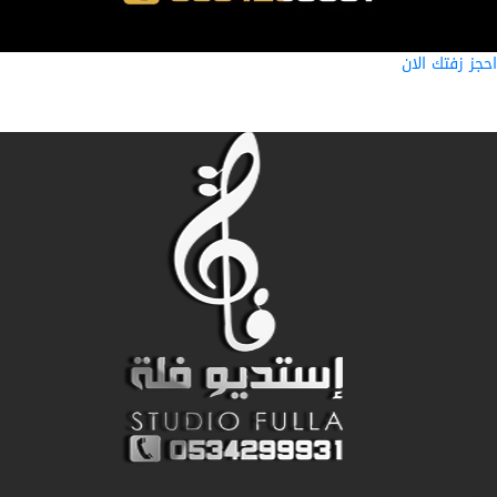
ز زفتك الان