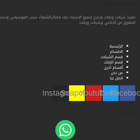
استديو فلة
تنفيذ شيلات وزفات وتخرج لجميع الاسماء غناء قصائدالشعراء سحب الموسيقى وسحب
الحقوق من الاغاني وشيلات وزفات
الاقسام
الرئيسية
الاقسام
قسم الشيلات
قسم الزفات
أقسام اخرى
من نحن
اتصل بنا
Instagram
Snapchat
Youtube
Twitter
Faceb
تواصل معنا