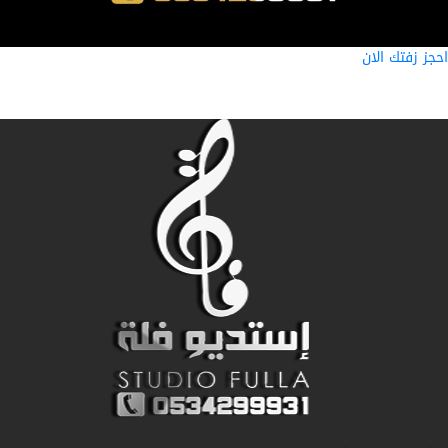
ز زفتك الان