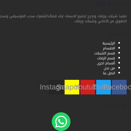
استديو فلة
تنفيذ شيلات وزفات وتخرج لجميع الاسماء غناء قصائدالشعراء سحب الموسيقى وسحب
الحقوق من الاغاني وشيلات وزفات
الاقسام
الرئيسية
الاقسام
قسم الشيلات
قسم الزفات
أقسام اخرى
من نحن
اتصل بنا
Instagram
Snapchat
Youtube
Twitter
Faceb
تواصل معنا