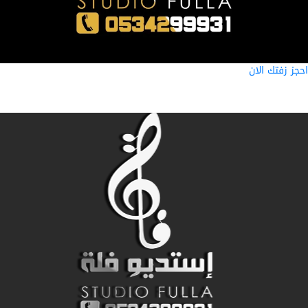
ز زفتك الان