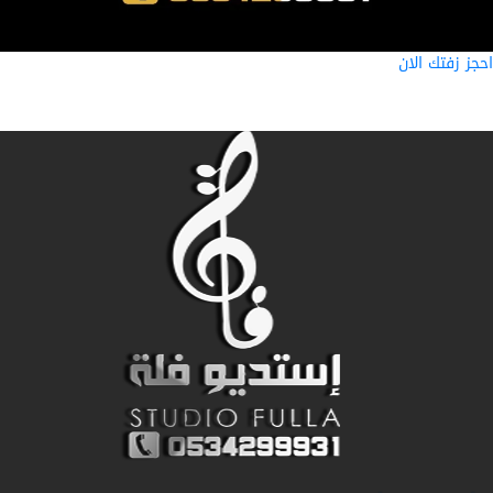
ز زفتك الان