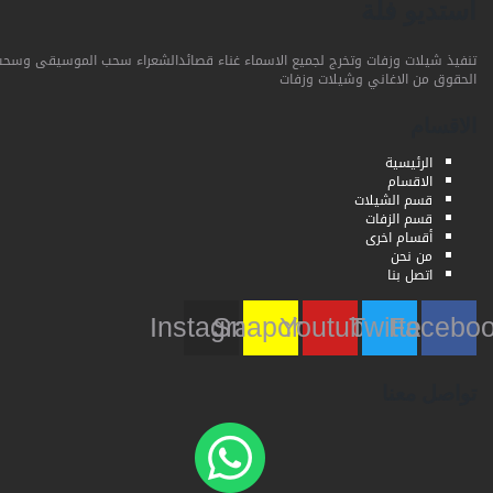
استديو فلة
تنفيذ شيلات وزفات وتخرج لجميع الاسماء غناء قصائدالشعراء سحب الموسيقى وسحب
الحقوق من الاغاني وشيلات وزفات
الاقسام
الرئيسية
الاقسام
قسم الشيلات
قسم الزفات
أقسام اخرى
من نحن
اتصل بنا
Instagram
Snapchat
Youtube
Twitter
Faceb
تواصل معنا