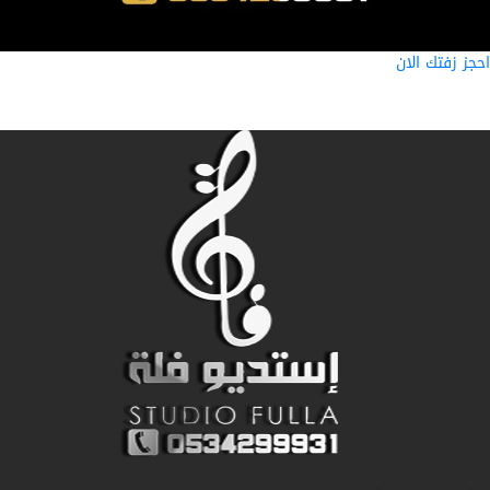
ز زفتك الان