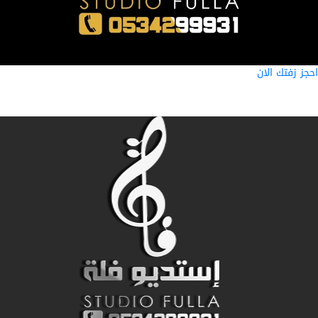
ز زفتك الان