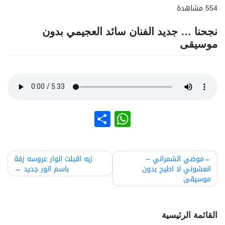
554 مشاهدة
نجحنا … جديد الفنان سائد العجيمي بدون
موسيقى
نشر
WhatsApp
صفّح
موضي الشمراني –
زبه اقبلت انوار عروسه زفة
انعشوني لا اطيح بدون
باسم انور جديد
لمقالات
موسيقى
القائمة الرئيسية