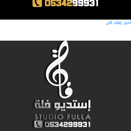
ز زفتك الان