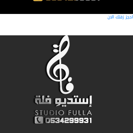
ز زفتك الان