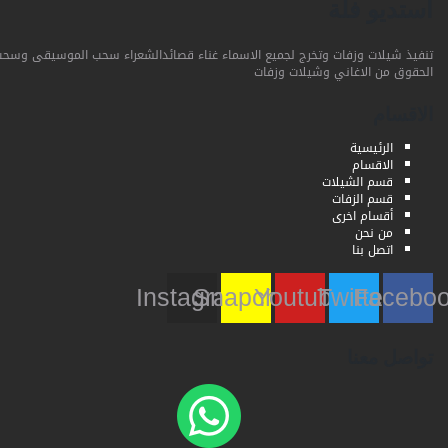
استديو فلة
تنفيذ شيلات وزفات وتخرج لجميع الاسماء غناء قصائدالشعراء سحب الموسيقى وسحب
الحقوق من الاغاني وشيلات وزفات
الاقسام
الرئيسية
الاقسام
قسم الشيلات
قسم الزفات
أقسام اخرى
من نحن
اتصل بنا
Instagram
Snapchat
Youtube
Twitter
Faceb
تواصل معنا