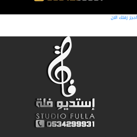
ز زفتك الان