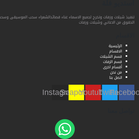
استديو فلة
تنفيذ شيلات وزفات وتخرج لجميع الاسماء غناء قصائدالشعراء سحب الموسيقى وسحب
الحقوق من الاغاني وشيلات وزفات
الاقسام
الرئيسية
الاقسام
قسم الشيلات
قسم الزفات
أقسام اخرى
من نحن
اتصل بنا
Instagram
Snapchat
Youtube
Twitter
Faceb
تواصل معنا