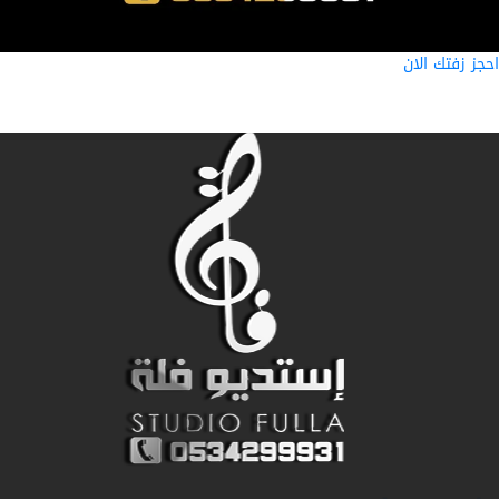
ز زفتك الان