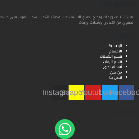
استديو فلة
تنفيذ شيلات وزفات وتخرج لجميع الاسماء غناء قصائدالشعراء سحب الموسيقى وسحب
الحقوق من الاغاني وشيلات وزفات
الاقسام
الرئيسية
الاقسام
قسم الشيلات
قسم الزفات
أقسام اخرى
من نحن
اتصل بنا
Instagram
Snapchat
Youtube
Twitter
Faceb
تواصل معنا