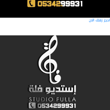
ز زفتك الان