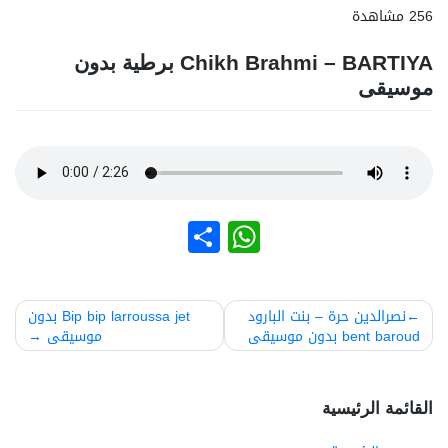
256 مشاهدة
Chikh Brahmi – BARTIYA برطية بدون
موسيقى
نشر
WhatsApp
صفّح
نصرالدين حرة – بنت البارود
Bip bip larroussa jet بدون
bent baroud بدون موسيقى
موسيقى
لمقالات
القائمة الرئيسية