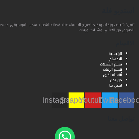
استديو فلة
تنفيذ شيلات وزفات وتخرج لجميع الاسماء غناء قصائدالشعراء سحب الموسيقى وسحب
الحقوق من الاغاني وشيلات وزفات
الاقسام
الرئيسية
الاقسام
قسم الشيلات
قسم الزفات
أقسام اخرى
من نحن
اتصل بنا
Instagram
Snapchat
Youtube
Twitter
Faceb
تواصل معنا